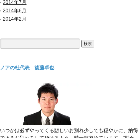
2014年7月
2014年6月
2014年2月
検
索:
ノアの杜代表 後藤卓也
いつかは必ずやってくる悲しいお別れ少しでも穏やかに、納得
できるお別れをして頂けるよう、精一杯努めています。”助か