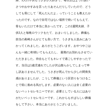
婦、3人の子供もうさぎが大好きで、毎日おはようのあい
さつやおやすみを言ったりあそんだりしていたので、どう
しても骨にして「死んだんだよ」っていうことも教えたか
ったのです。なので自宅ではない場所で焼いてもらえて、
骨もいただけて本当に良かったです。この1週間夫婦、子
供3人と毎晩ロウソクをたて、おまいりしました。葬儀も
担当の眞崎さんがとても良い方で、うさぎを人並みにあつ
かってくれました。ありがとうございます。おやつやごは
んも一緒に有\焼いてもらえたし、 最期のお別れもさせてい
ただきました。待合もとてもキレイで過ごしやすかったで
す。当日は1歳児連れでしたが沢山散らかしてしまって申
し訳ありませんでした。うさぎが死んでから少しの間喪失
感がありましたが、こうして葬儀という区切りをつけるこ
とで前に進める気がします。必要のない人には全く必要の
ないペットセレモニーですが、必要としている人にはあり
がたいペットセレモニーです。これからもすばらしい葬儀
をして下さい。本当にありがとうございました。