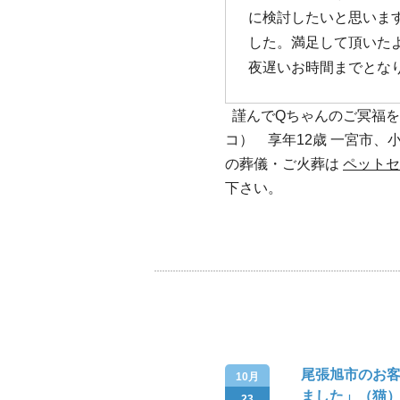
に検討したいと思いま
した。満足して頂いた
夜遅いお時間までとな
謹んでQちゃんのご冥福を
コ） 享年12歳 一宮市
の葬儀・ご火葬は
ペットセ
下さい。
尾張旭市のお
10月
ました」（猫
23