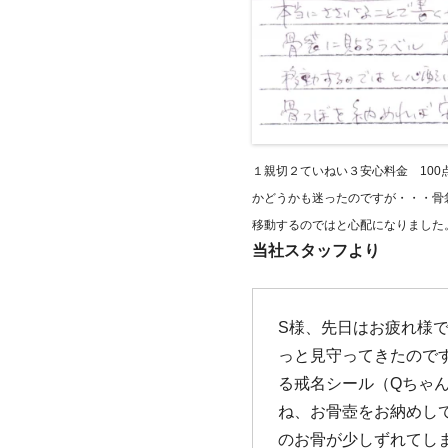
１親切２ていねい３安心料金 10
かどうかも迷ったのですが・・・骨
移動するのではと心配になりました
当社スタッフより
S様、先日はお疲れ様で
っと見守ってきたので
る戒名シール（Qちゃ
ね、お骨壺をお納めし
のお骨が少しずれてし