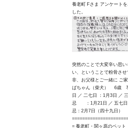
養老町 Fさま アンケー
した。
突然のことで大変辛い思い
い、ということで粉骨させ
非、お父様とご一緒に ご
ばちゃん（柴犬） 6歳 享年 
日 ／ 二七日 ：1月3日 ／ 
忌 ：1月21日 ／ 五七日 
忌：2月7日（四十九日）
=====================
= 養老町・関ヶ原のペッ