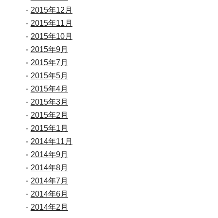
2015年12月
2015年11月
2015年10月
2015年9月
2015年7月
2015年5月
2015年4月
2015年3月
2015年2月
2015年1月
2014年11月
2014年9月
2014年8月
2014年7月
2014年6月
2014年2月