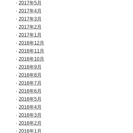
2017年5月
2017年4月
2017年3月
2017年2月
2017年1月
2016年12月
2016年11月
2016年10月
2016年9月
2016年8月
2016年7月
2016年6月
2016年5月
2016年4月
2016年3月
2016年2月
2016年1月