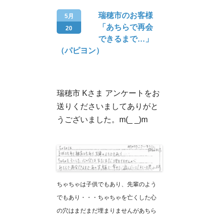
瑞穂市のお客様
5月
「あちらで再会
20
できるまで…」
（パピヨン）
瑞穂市 Kさま アンケートをお
送りくださいましてありがと
うございました。m(_ _)m
ちゃちゃは子供でもあり、先輩のよう
でもあり・・・ちゃちゃを亡くした心
の穴はまだまだ埋まりませんがあちら