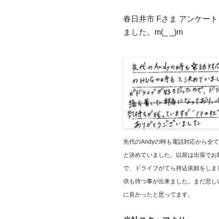
春日井市 Fさま アンケ
ました。m(_ _)m
先代のAndyの時も電話対応から全
と決めていました。以前は出張でお
で、ドライブがてら持込依頼をしま
供も待つ事が出来ました。まだ悲し
に良かったと思ってます。