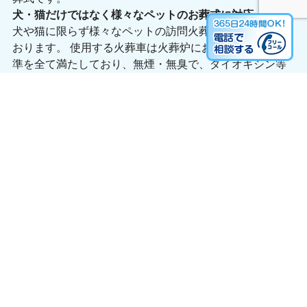
岐阜県を中心とした訪問ペット火葬・葬儀
私たちは岐阜県・岐阜市を中心に移動火葬車による訪問
ペット火葬・葬儀、動物のお葬式等を行っております。
最新のペット専用移動火葬車を使用した、 ご家族でお別
れをしていただける新しいスタイルのペットや動物のお
葬式です。
犬・猫だけではなく様々なペットのお葬式に対応
犬や猫に限らず様々なペットの訪問火葬が可能となって
おります。 使用する火葬車は火葬炉における廃掃法の基
準を全て満たしており、無煙・無臭で、ダイオキシン等
の公害の心配も全くありません。
個別で火葬しその場でご返骨いたします
ペットは完全個別で火葬します。その場でのご返骨が可
能です。私たちは岐阜県・岐阜市を中心に誠意ある葬儀
をご提供する為、ペット葬儀社のあり方を規律として設
け、それに賛同して集まった出張ペット火葬業者の組合
に所属しています。 岐阜県を中心とした地域の皆様に安
心してお任せ頂ける、丁寧なペットの葬儀・葬式を行な
っております。ペットセレモニーノアの杜の移動火葬・